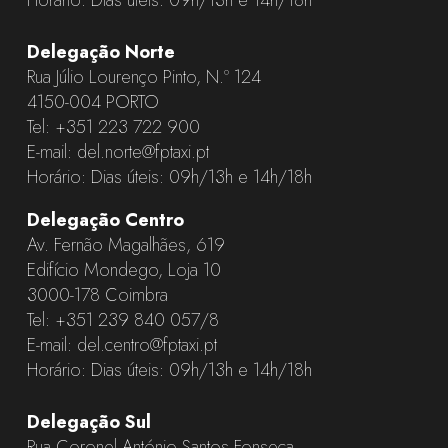
Delegação Norte
Rua Júlio Lourenço Pinto, N.º 124
4150-004 PORTO
Tel:
+351 223 722 900
E-mail:
del.norte@fptaxi.pt
Horário: Dias úteis: 09h/13h e 14h/18h
Delegação Centro
Av. Fernão Magalhães, 619
Edifício Mondego, Loja 10
3000-178 Coimbra
Tel:
+351 239 840 057
/8
E-mail:
del.centro@fptaxi.pt
Horário: Dias úteis: 09h/13h e 14h/18h
Delegação Sul
Rua Coronel António Santos Fonseca,