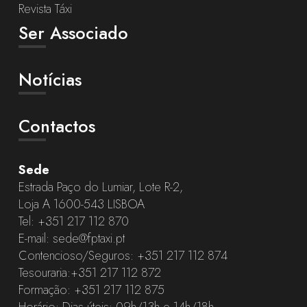
Revista Táxi
Ser Associado
Notícias
Contactos
Sede
Estrada Paço do Lumiar, Lote R-2,
Loja A 1600-543 LISBOA
Tel:
+351 217 112 870
E-mail:
sede@fptaxi.pt
Contencioso/Seguros:
+351 217 112 874
Tesouraria:
+351 217 112 872
Formação:
+351 217 112 875
Horário: Dias úteis: 09h/13h e 14h/18h