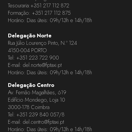
Tesouraria:
+351 217 112 872
Formação:
+351 217 112 875
Horário: Dias úteis: 09h/13h e 14h/18h
Delegação Norte
Rua Júlio Lourenço Pinto, N.º 124
4150-004 PORTO
Tel:
+351 223 722 900
E-mail:
del.norte@fptaxi.pt
Horário: Dias úteis: 09h/13h e 14h/18h
Delegação Centro
Av. Fernão Magalhães, 619
Edifício Mondego, Loja 10
3000-178 Coimbra
Tel:
+351 239 840 057
/8
E-mail:
del.centro@fptaxi.pt
Horário: Dias úteis: 09h/13h e 14h/18h