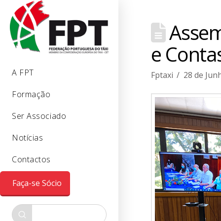
Assemb
e Conta
A FPT
Fptaxi
28 de Jun
Formação
Ser Associado
Notícias
Contactos
Faça-se Sócio
Submit
Search