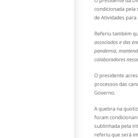
O presidente da Di
condicionada pela 
de Atividades para
Referiu também qu
associados e das en
pandemia, mantendo 
colaboradores nesse
O presidente acres
processos das cand
Governo.
A quebra na quotiz
foram condicionant
sublinhada pela in
referiu que será i