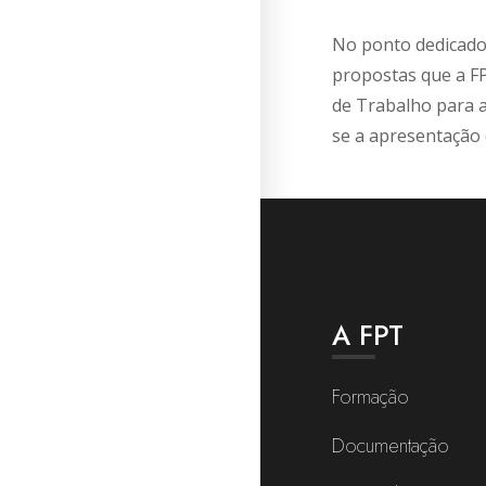
No ponto dedicado 
propostas que a F
de Trabalho para a
se a apresentação d
A FPT
Formação
Documentação