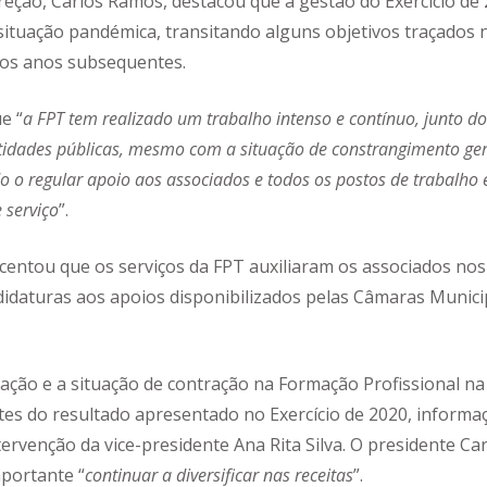
reção, Carlos Ramos, destacou que a gestão do Exercício de 
situação pandémica, transitando alguns objetivos traçados 
 os anos subsequentes.
e “
a FPT tem realizado um trabalho intenso e contínuo, junto d
tidades públicas, mesmo com a situação de constrangimento ge
o regular apoio aos associados e todos os postos de trabalho 
 serviço
”.
centou que os serviços da FPT auxiliaram os associados nos
idaturas aos apoios disponibilizados pelas Câmaras Munici
ação e a situação de contração na Formação Profissional n
es do resultado apresentado no Exercício de 2020, informaç
tervenção da vice-presidente Ana Rita Silva. O presidente C
mportante “
continuar a diversificar nas receitas
”.