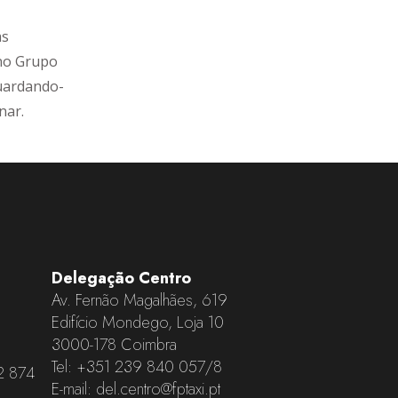
as
no Grupo
guardando-
nar.
Delegação Centro
Av. Fernão Magalhães, 619
Edifício Mondego, Loja 10
3000-178 Coimbra
Tel:
+351 239 840 057
/8
2 874
E-mail:
del.centro@fptaxi.pt