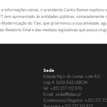
a informações várias, o presidente Carlos Ramos explicou 
PT tem apresentado às entidades públicas, nomeadamente 
 Modernização do Táxi, que já terminou a sua atividade, a
o Relatório Final e das medidas legislativas que possa origi
Sede
Estrada Paço do Lumiar, Lote R-2,
Loja A 1600-543 LISBOA
Tel:
+351 217 112 870
E-mail:
sede@fptaxi.pt
Contencioso/Seguros:
+351 217 11
Tesouraria:
+351 217 112 872