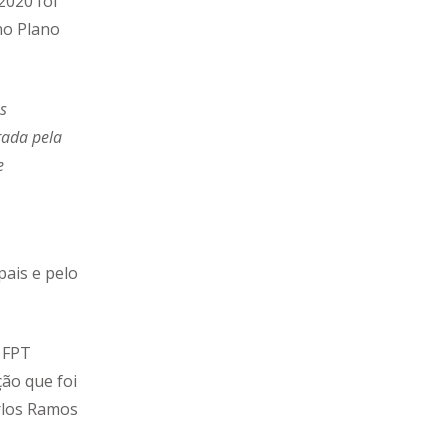
2020 foi
no Plano
os
rada pela
e
pais e pelo
a FPT
ão que foi
arlos Ramos