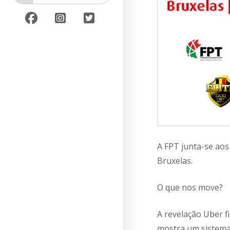
A FPT junta-se aos
Bruxelas.
O que nos move?
A revelação Uber fi
mostra um sistema 