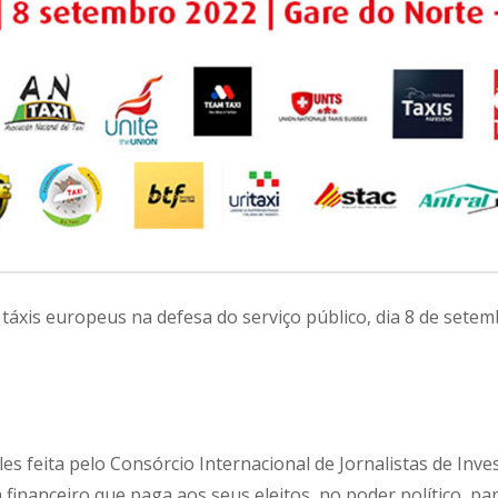
 táxis europeus na defesa do serviço público, dia 8 de sete
les feita pelo Consórcio Internacional de Jornalistas de Inve
financeiro que paga aos seus eleitos, no poder político, pa