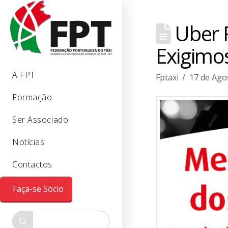
Uber F
Exigimo
A FPT
Fptaxi
17 de Ago
Formação
Ser Associado
Notícias
Contactos
Faça-se Sócio
Submit
Search