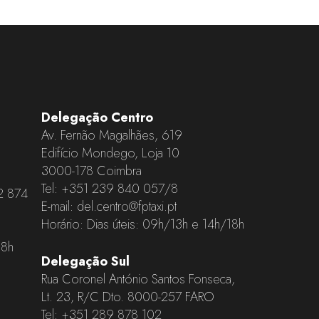
Delegação Centro
Av. Fernão Magalhães, 619
Edifício Mondego, Loja 10
3000-178 Coimbra
Tel:
+351 239 840 057
/8
2 874
E-mail:
del.centro@fptaxi.pt
Horário: Dias úteis: 09h/13h e 14h/18h
18h
Delegação Sul
Rua Coronel António Santos Fonseca,
Lt. 23, R/C Dto. 8000-257 FARO
Tel:
+351 289 878 102