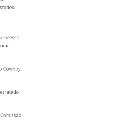
stados.
 processo
e uma
 do Cowboy
retratado
.
à Comissão