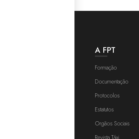
A FPT
Formação
Documentação
Protocolos
Estatutos
Orgãos Sociais
Revista Táxi