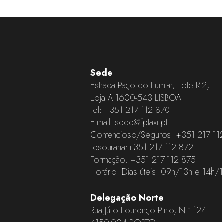
Sede
Estrada Paço do Lumiar, Lote R-2,
Loja A 1600-543 LISBOA
Tel:
+351 217 112 870
E-mail:
sede@fptaxi.pt
Contencioso/Seguros:
+351 217 11
Tesouraria:
+351 217 112 872
Formação:
+351 217 112 875
Horário: Dias úteis: 09h/13h e 14h/
Delegação Norte
Rua Júlio Lourenço Pinto, N.º 124