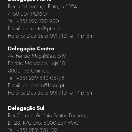
Rua Júlio Lourenço Pinto, N.º 124
4150-004 PORTO
Tel:
+351 223 722 900
E-mail:
del.norte@fptaxi.pt
Horário: Dias úteis: 09h/13h e 14h/18h
Delegação Centro
Av. Fernão Magalhães, 619
Edifício Mondego, Loja 10
3000-178 Coimbra
Tel:
+351 239 840 057
/8
E-mail:
del.centro@fptaxi.pt
Horário: Dias úteis: 09h/13h e 14h/18h
Delegação Sul
Rua Coronel António Santos Fonseca,
Lt. 23, R/C Dto. 8000-257 FARO
Tel:
+351 289 878 102