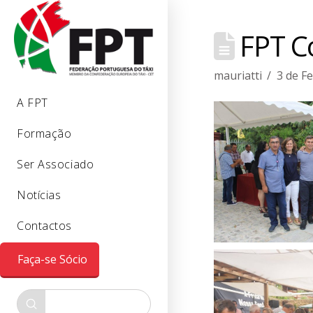
FPT Co
mauriatti
3 de F
A FPT
Formação
Ser Associado
Notícias
Contactos
Faça-se Sócio
Submit
Search