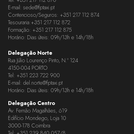
E-mail:
sede@fptaxi.pt
Contencioso/Seguros:
+351 217 112 874
Tesouraria:
+351 217 112 872
Formação:
+351 217 112 875
Horário: Dias úteis: 09h/13h e 14h/18h
Delegação Norte
Rua Júlio Lourenço Pinto, N.º 124
4150-004 PORTO
Tel:
+351 223 722 900
E-mail:
del.norte@fptaxi.pt
Horário: Dias úteis: 09h/13h e 14h/18h
Delegação Centro
Av. Fernão Magalhães, 619
Edifício Mondego, Loja 10
3000-178 Coimbra
Tel:
+351 239 840 057
/8