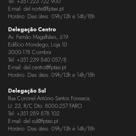
Tel:
+351 223 722 900
E-mail:
del.norte@fptaxi.pt
Horário: Dias úteis: 09h/13h e 14h/18h
Delegação Centro
Av. Fernão Magalhães, 619
Edifício Mondego, Loja 10
3000-178 Coimbra
Tel:
+351 239 840 057
/8
E-mail:
del.centro@fptaxi.pt
Horário: Dias úteis: 09h/13h e 14h/18h
Delegação Sul
Rua Coronel António Santos Fonseca,
Lt. 23, R/C Dto. 8000-257 FARO
Tel:
+351 289 878 102
E-mail:
del.sul@fptaxi.pt
Horário: Dias úteis: 09h/13h e 14h/18h