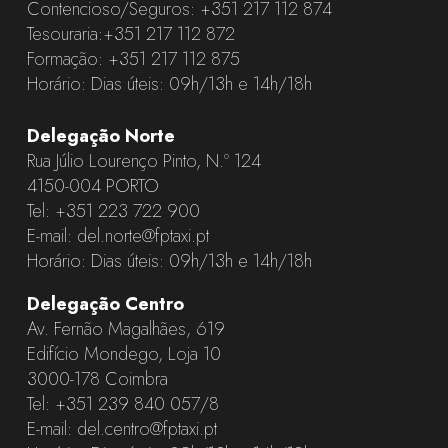
Contencioso/Seguros:
+351 217 112 874
Tesouraria:
+351 217 112 872
Formação:
+351 217 112 875
Horário: Dias úteis: 09h/13h e 14h/18h
Delegação Norte
Rua Júlio Lourenço Pinto, N.º 124
4150-004 PORTO
Tel:
+351 223 722 900
E-mail:
del.norte@fptaxi.pt
Horário: Dias úteis: 09h/13h e 14h/18h
Delegação Centro
Av. Fernão Magalhães, 619
Edifício Mondego, Loja 10
3000-178 Coimbra
Tel:
+351 239 840 057
/8
E-mail:
del.centro@fptaxi.pt