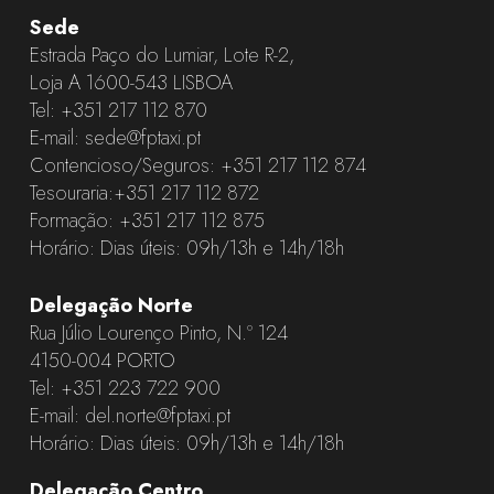
Sede
Estrada Paço do Lumiar, Lote R-2,
Loja A 1600-543 LISBOA
Tel:
+351 217 112 870
E-mail:
sede@fptaxi.pt
Contencioso/Seguros:
+351 217 112 874
Tesouraria:
+351 217 112 872
Formação:
+351 217 112 875
Horário: Dias úteis: 09h/13h e 14h/18h
Delegação Norte
Rua Júlio Lourenço Pinto, N.º 124
4150-004 PORTO
Tel:
+351 223 722 900
E-mail:
del.norte@fptaxi.pt
Horário: Dias úteis: 09h/13h e 14h/18h
Delegação Centro