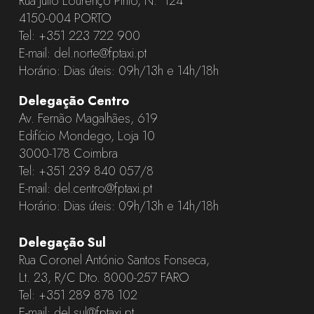
Rua Júlio Lourenço Pinto, N.º 124
4150-004 PORTO
Tel:
+351 223 722 900
E-mail:
del.norte@fptaxi.pt
Horário: Dias úteis: 09h/13h e 14h/18h
Delegação Centro
Av. Fernão Magalhães, 619
Edifício Mondego, Loja 10
3000-178 Coimbra
Tel:
+351 239 840 057
/8
E-mail:
del.centro@fptaxi.pt
Horário: Dias úteis: 09h/13h e 14h/18h
Delegação Sul
Rua Coronel António Santos Fonseca,
Lt. 23, R/C Dto. 8000-257 FARO
Tel:
+351 289 878 102
E-mail:
del.sul@fptaxi.pt