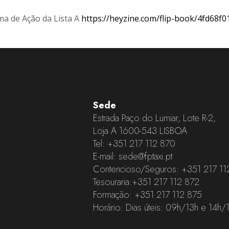
a de Ação da Lista A
https://heyzine.com/flip-book/4fd68f0
Sede
Estrada Paço do Lumiar, Lote R-2,
Loja A 1600-543 LISBOA
Tel:
+351 217 112 870
E-mail:
sede@fptaxi.pt
Contencioso/Seguros:
+351 217 11
Tesouraria:
+351 217 112 872
Formação:
+351 217 112 875
Horário: Dias úteis: 09h/13h e 14h/