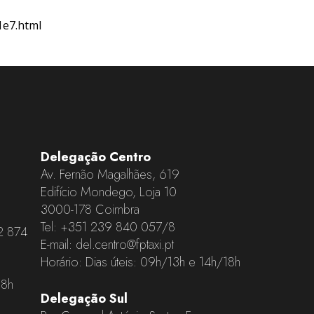
1e7.html
Delegação Centro
Av. Fernão Magalhães, 619
Edifício Mondego, Loja 10
3000-178 Coimbra
Tel:
+351 239 840 057
/8
2 874
E-mail:
del.centro@fptaxi.pt
Horário: Dias úteis: 09h/13h e 14h/18h
18h
Delegação Sul