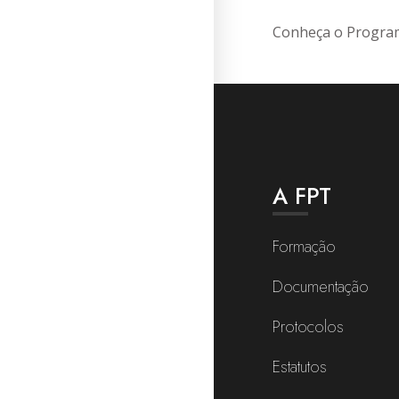
Conheça o Program
A FPT
Formação
Documentação
Protocolos
Estatutos