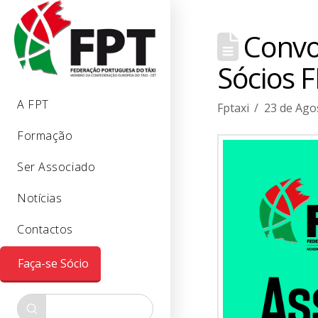
Convoc
Sócios F
A FPT
Fptaxi
23 de Ago
Formação
Ser Associado
Notícias
Contactos
Faça-se Sócio
Submit
Search