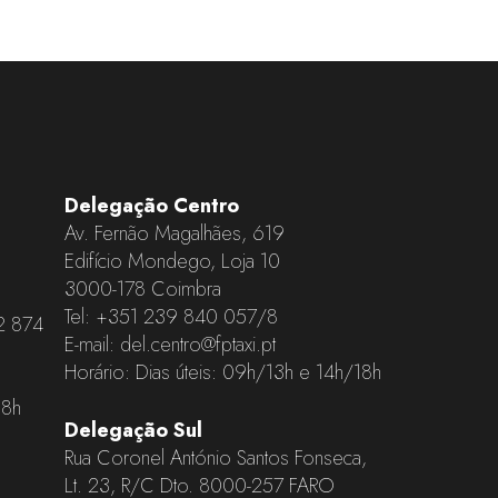
Delegação Centro
Av. Fernão Magalhães, 619
Edifício Mondego, Loja 10
3000-178 Coimbra
Tel:
+351 239 840 057
/8
2 874
E-mail:
del.centro@fptaxi.pt
Horário: Dias úteis: 09h/13h e 14h/18h
18h
Delegação Sul
Rua Coronel António Santos Fonseca,
Lt. 23, R/C Dto. 8000-257 FARO