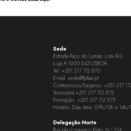
Sede
Estrada Paço do Lumiar, Lote R-2,
Loja A 1600-543 LISBOA
Tel:
+351 217 112 870
E-mail:
sede@fptaxi.pt
Contencioso/Seguros:
+351 217 11
Tesouraria:
+351 217 112 872
Formação:
+351 217 112 875
Horário: Dias úteis: 09h/13h e 14h/
Delegação Norte
Rua Júlio Lourenço Pinto, N.º 124