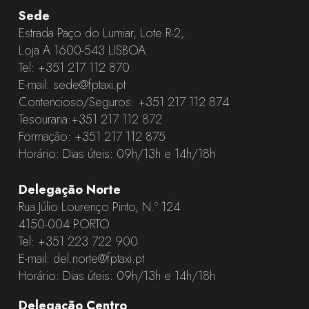
Sede
Estrada Paço do Lumiar, Lote R-2,
Loja A 1600-543 LISBOA
Tel:
+351 217 112 870
E-mail:
sede@fptaxi.pt
Contencioso/Seguros:
+351 217 112 874
Tesouraria:
+351 217 112 872
Formação:
+351 217 112 875
Horário: Dias úteis: 09h/13h e 14h/18h
Delegação Norte
Rua Júlio Lourenço Pinto, N.º 124
4150-004 PORTO
Tel:
+351 223 722 900
E-mail:
del.norte@fptaxi.pt
Horário: Dias úteis: 09h/13h e 14h/18h
Delegação Centro