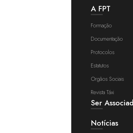
A FPT
Formação
Documentação
Protocolos
Estatutos
Orgãos Sociais
Revista Táxi
Ser Associa
Notícias