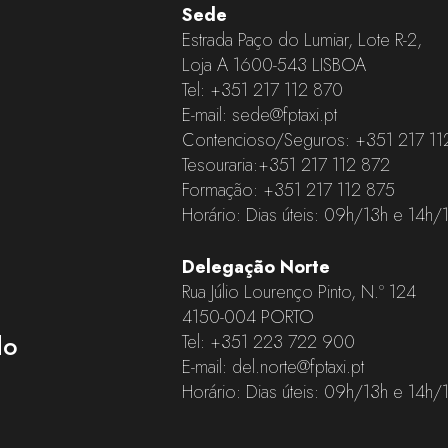
Sede
Estrada Paço do Lumiar, Lote R-2,
Loja A 1600-543 LISBOA
Tel:
+351 217 112 870
E-mail:
sede@fptaxi.pt
Contencioso/Seguros:
+351 217 11
Tesouraria:
+351 217 112 872
Formação:
+351 217 112 875
Horário: Dias úteis: 09h/13h e 14h/
Delegação Norte
Rua Júlio Lourenço Pinto, N.º 124
4150-004 PORTO
do
Tel:
+351 223 722 900
E-mail:
del.norte@fptaxi.pt
Horário: Dias úteis: 09h/13h e 14h/