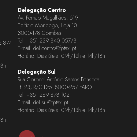
Delegação Centro
Av. Fernão Magalhães, 619
Edifício Mondego, Loja 10
3000-178 Coimbra
Tel:
+351 239 840 057
/8
2 874
E-mail:
del.centro@fptaxi.pt
Horário: Dias úteis: 09h/13h e 14h/18h
18h
Delegação Sul
Rua Coronel António Santos Fonseca,
Lt. 23, R/C Dto. 8000-257 FARO
Tel:
+351 289 878 102
E-mail:
del.sul@fptaxi.pt
Horário: Dias úteis: 09h/13h e 14h/18h
18h