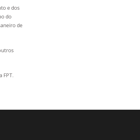
nto e dos
bo do
janeiro de
outros
a FPT.