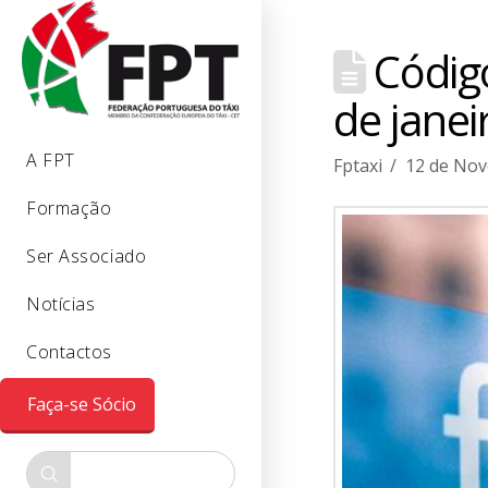
Código
de janei
A FPT
Fptaxi
12 de Nov
Formação
Ser Associado
Notícias
Contactos
Faça-se Sócio
Submit
Search