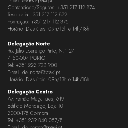
E-mail:
sede@fptaxi.pt
Contencioso/Seguros:
+351 217 112 874
Tesouraria:
+351 217 112 872
Formação:
+351 217 112 875
Horário: Dias úteis: 09h/13h e 14h/18h
Delegação Norte
Rua Júlio Lourenço Pinto, N.º 124
4150-004 PORTO
Tel:
+351 223 722 900
E-mail:
del.norte@fptaxi.pt
Horário: Dias úteis: 09h/13h e 14h/18h
Delegação Centro
Av. Fernão Magalhães, 619
Edifício Mondego, Loja 10
3000-178 Coimbra
Tel:
+351 239 840 057
/8
E-mail:
del.centro@fptaxi.pt