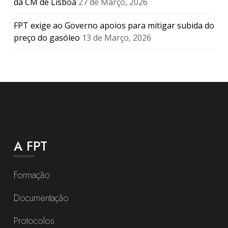
da CM de Lisboa
27 de Março, 2026
FPT exige ao Governo apoios para mitigar subida do
preço do gasóleo
13 de Março, 2026
A FPT
Formação
Documentação
Protocolos