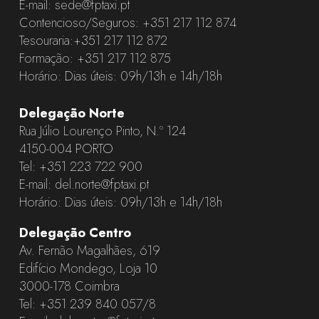
E-mail:
sede@fptaxi.pt
Contencioso/Seguros:
+351 217 112 874
Tesouraria:
+351 217 112 872
Formação:
+351 217 112 875
Horário: Dias úteis: 09h/13h e 14h/18h
Delegação Norte
Rua Júlio Lourenço Pinto, N.º 124
4150-004 PORTO
Tel:
+351 223 722 900
E-mail:
del.norte@fptaxi.pt
Horário: Dias úteis: 09h/13h e 14h/18h
Delegação Centro
Av. Fernão Magalhães, 619
Edifício Mondego, Loja 10
3000-178 Coimbra
Tel:
+351 239 840 057
/8