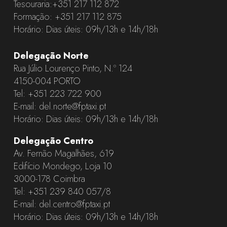
Tesouraria:
+351 217 112 872
Formação:
+351 217 112 875
Horário: Dias úteis: 09h/13h e 14h/18h
Delegação Norte
Rua Júlio Lourenço Pinto, N.º 124
4150-004 PORTO
Tel:
+351 223 722 900
E-mail:
del.norte@fptaxi.pt
Horário: Dias úteis: 09h/13h e 14h/18h
Delegação Centro
Av. Fernão Magalhães, 619
Edifício Mondego, Loja 10
3000-178 Coimbra
Tel:
+351 239 840 057
/8
E-mail:
del.centro@fptaxi.pt
Horário: Dias úteis: 09h/13h e 14h/18h