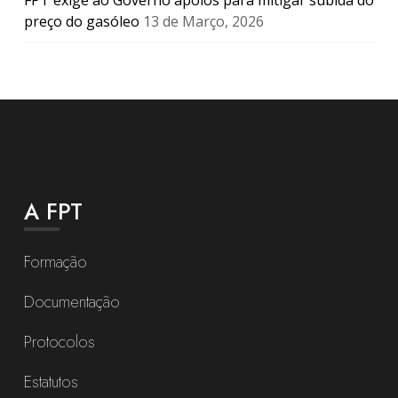
FPT exige ao Governo apoios para mitigar subida do
preço do gasóleo
13 de Março, 2026
A FPT
Formação
Documentação
Protocolos
Estatutos