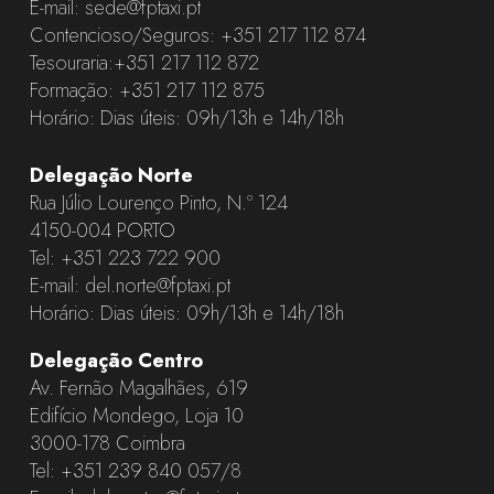
E-mail:
sede@fptaxi.pt
Contencioso/Seguros:
+351 217 112 874
Tesouraria:
+351 217 112 872
Formação:
+351 217 112 875
Horário: Dias úteis: 09h/13h e 14h/18h
Delegação Norte
Rua Júlio Lourenço Pinto, N.º 124
4150-004 PORTO
Tel:
+351 223 722 900
E-mail:
del.norte@fptaxi.pt
Horário: Dias úteis: 09h/13h e 14h/18h
Delegação Centro
Av. Fernão Magalhães, 619
Edifício Mondego, Loja 10
3000-178 Coimbra
Tel:
+351 239 840 057
/8