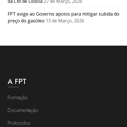
da CM de Lisboa
27 de Março, 2026
FPT exige ao Governo apoios para mitigar subida do
preço do gasóleo
13 de Março, 2026
A FPT
Formação
Documentação
Protocolos